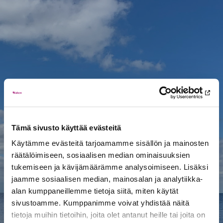
Skip
to
content
Tämä sivusto käyttää evästeitä
Käytämme evästeitä tarjoamamme sisällön ja mainosten
räätälöimiseen, sosiaalisen median ominaisuuksien
tukemiseen ja kävijämäärämme analysoimiseen. Lisäksi
Hautaustoimistomme palvelevat
jaamme sosiaalisen median, mainosalan ja analytiikka-
Satakunnan ja Varsinais-Suomen
alan kumppaneillemme tietoja siitä, miten käytät
alueella. Kuljetuksia hoidamme koko
sivustoamme. Kumppanimme voivat yhdistää näitä
Suomessa tarpeen mukaan. Saat
tietoja muihin tietoihin, joita olet antanut heille tai joita on
kauttamme kattavasti kaikki