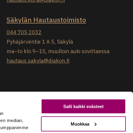
Säkylän Hautaustoimisto
044 705 2032
Pyhäjärventie 1 A 5, Säkylä
ma–to klo 9–15, muulloin auki sovittaessa
hautaus.sakyla@diakon.fi
Salli kaikki evästeet
an
sen median,
Muokkaa
. Kumppanimme