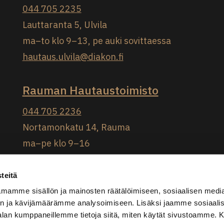
044 705 2235
Lauttaranta 5, Ulvila
ma–to klo 9–13, pe auki sovittaessa
hautaus.ulvila@diakon.fi
Rauman Hautaustoimisto
044 705 2236
Nortamonkatu 14, Rauma
ma–pe klo 9–16
hautaus.rauma@diakon.fi
teitä
Facebook: Rauman Hautaustoimisto
mamme sisällön ja mainosten räätälöimiseen, sosiaalisen medi
n ja kävijämäärämme analysoimiseen. Lisäksi jaamme sosiaali
-alan kumppaneillemme tietoja siitä, miten käytät sivustoamme