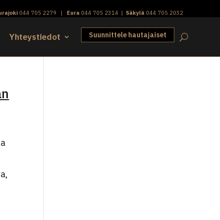
urajoki
044 705 2279
|
Eura
044 705 2314
|
Säkylä
044 705 2032
Suunnittele hautajaiset
Yhteystiedot
an
na
a,