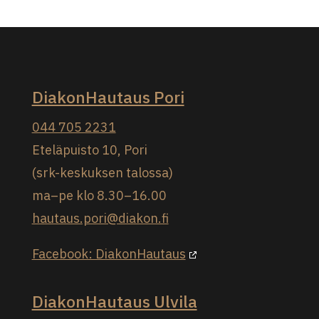
DiakonHautaus Pori
044 705 2231
Eteläpuisto 10, Pori
(srk-keskuksen talossa)
ma–pe klo 8.30–16.00
hautaus.pori@diakon.fi
Facebook: DiakonHautaus
DiakonHautaus Ulvila