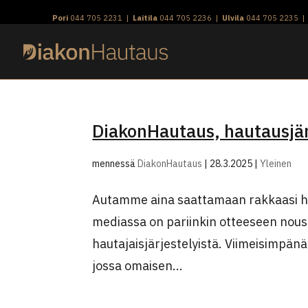
Skip
Pori
044 705 2231
|
Laitila
044 705 2236
|
Ulvila
044 705 2235
to
content
DiakonHautaus, hautausjä
mennessä
DiakonHautaus
|
28.3.2025
|
Yleinen
Autamme aina saattamaan rakkaasi h
mediassa on pariinkin otteeseen nou
hautajaisjärjestelyistä. Viimeisimpä
jossa omaisen...