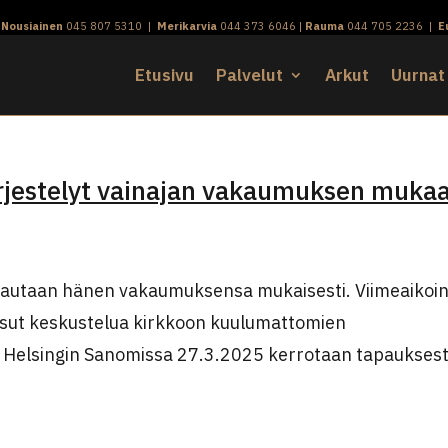
|
Nousiainen
045 807 5310
|
Merikarvia
044 373 6046
|
Rauma
044 705 2236
|
E
Etusivu
Palvelut
Arkut
Uurnat
rjestelyt vainajan vakaumuksen muka
autaan hänen vakaumuksensa mukaisesti. Viimeaikoi
ssut keskustelua kirkkoon kuulumattomien
nä Helsingin Sanomissa 27.3.2025 kerrotaan tapauksest