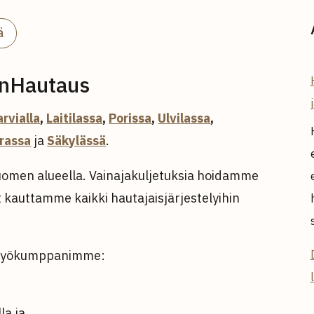
ä
onHautaus
rvialla
,
Laitilassa
,
Porissa
,
Ulvilassa
,
rassa
ja
Säkylässä
.
omen alueella. Vainajakuljetuksia hoidamme
kauttamme kaikki hautajaisjärjestelyihin
istyökumppanimme:
la ja