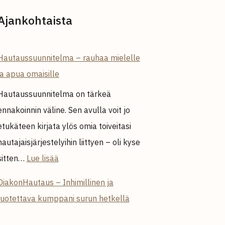
Ajankohtaista
Hautaussuunnitelma – rauhaa mielelle
ja apua omaisille
Hautaussuunnitelma on tärkeä
ennakoinnin väline. Sen avulla voit jo
etukäteen kirjata ylös omia toiveitasi
hautajaisjärjestelyihin liittyen – oli kyse
:
sitten…
Lue lisää
Hautaussuunnitelma
DiakonHautaus – Inhimillinen ja
–
luotettava kumppani surun hetkellä
rauhaa
mielelle