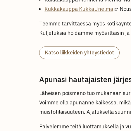
Kukkakauppa KukkaUnelma
Nousi
Teemme tarvittaessa myös kotikäyntej
Kuljetuksia hoidamme myös iltaisin ja 
Katso liikkeiden yhteystiedot
Apunasi hautajaisten järj
Läheisen poismeno tuo mukanaan surun
Voimme olla apunanne kaikessa, mikä li
muistotilaisuuteen. Ajatuksella suunni
Palvelemme teitä luottamuksella ja 