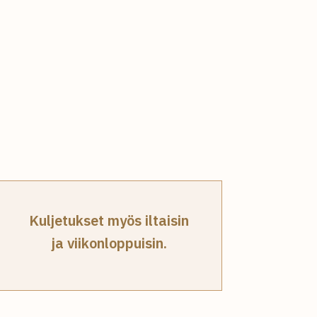
ja
apua
omaisille
Kuljetukset myös iltaisin
ja viikonloppuisin.