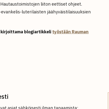
 Hautaustoimistojen liiton eettiset ohjeet.
ankelis-luterilaisten jäähyväistilaisuuksien
 kirjoittama blogiartikkeli
työstään Rauman
sti
at asiat sähköisesti ilman tapaamista: