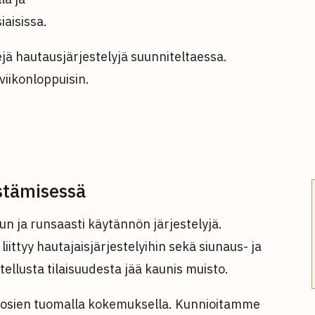
aisissa.
ä hautausjärjestelyjä suunniteltaessa.
viikonloppuisin.
estämisessä
 ja runsaasti käytännön järjestelyjä.
ittyy hautajaisjärjestelyihin sekä siunaus- ja
tellusta tilaisuudesta jää kaunis muisto.
vuosien tuomalla kokemuksella. Kunnioitamme