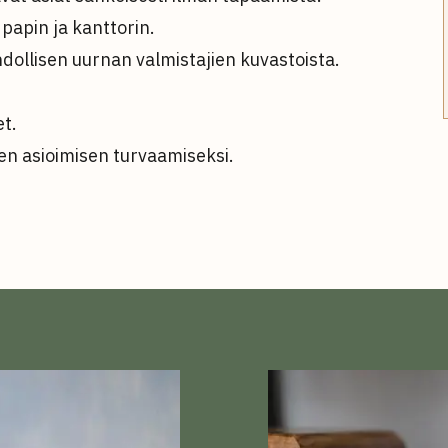
papin ja kanttorin.
ollisen uurnan valmistajien kuvastoista.
et.
sen asioimisen turvaamiseksi.