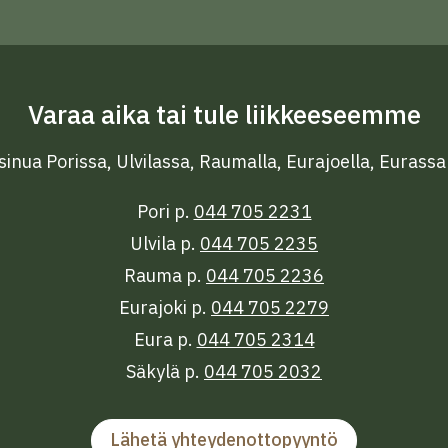
Varaa aika tai tule liikkeeseemme
nua Porissa, Ulvilassa, Raumalla, Eurajoella, Eurassa
Pori p.
044 705 2231
Ulvila p.
044 705 2235
Rauma p.
044 705 2236
Eurajoki p.
044 705 2279
Eura p.
044 705 2314
Säkylä p.
044 705 2032
Lähetä yhteydenottopyyntö