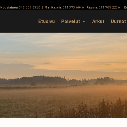
|
Nousiainen
045 807 5310
|
Merikarvia
044 373 6046
|
Rauma
044 705 2236
|
E
Etusivu
Palvelut
Arkut
Uurnat