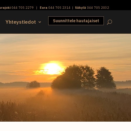
urajoki
044 705 2279
|
Eura
044 705 2314
|
Säkylä
044 705 2032
Suunnittele hautajaiset
Yhteystiedot