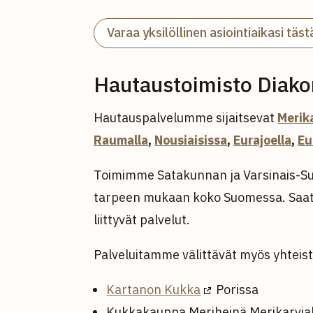
Varaa yksilöllinen asiointiaikasi täst
Hautaustoimisto Diak
Hautauspalvelumme sijaitsevat
Merika
Raumalla
,
Nousiaisissa
,
Eurajoella
,
Eu
Toimimme Satakunnan ja Varsinais-Su
tarpeen mukaan koko Suomessa. Saat 
liittyvät palvelut.
Palveluitamme välittävät myös yhte
Kartanon Kukka
Porissa
Kukkakauppa Meriheinä Merikarvial