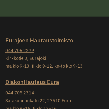
Eurajoen Hautaustoimisto
044 705 2279
Kirkkotie 3, Eurajoki
ma klo 9-13, ti klo 9-12, ke-to klo 9-13
DiakonHautaus Eura
044 705 2314
Satakunnankatu 22, 27510 Eura
ma klo 9–16, ti klo 13–16