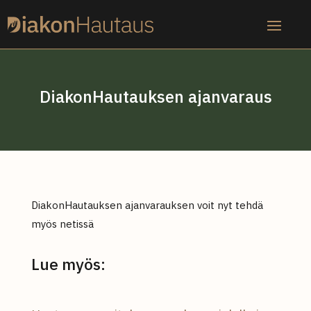
Skip
to
content
DiakonHautauksen ajanvaraus
DiakonHautauksen ajanvarauksen voit nyt tehdä
myös netissä
Lue myös: