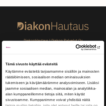
DiakonHautaus | Diakon Palvelut Oy
Länsi-Suomen Diakonialaitos
Evästekäytäntö
Diakon Palvelut Oy:n tietosuojakäytäntö
Tämä sivusto käyttää evästeitä
Käytämme evästeitä tarjoamamme sisällön ja mainosten
räätälöimiseen, sosiaalisen median ominaisuuksien
tukemiseen ja kävijämäärämme analysoimiseen. Lisäksi
jaamme sosiaalisen median, mainosalan ja analytiikka-
alan kumppaneillemme tietoja siitä, miten käytät
sivustoamme. Kumppanimme voivat yhdistää näitä
tietoja muihin tietoihin, joita olet antanut heille tai joita on