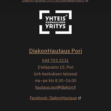
Diakon Palvelut Oy:n tietosuojakäytäntö
DiakonHautaus Pori
044 705 2231
Eteläpuisto 10, Pori
(srk-keskuksen talossa)
ma–pe klo 8.30–16.00
hautaus.pori@diakon.fi
Facebook: DiakonHautaus