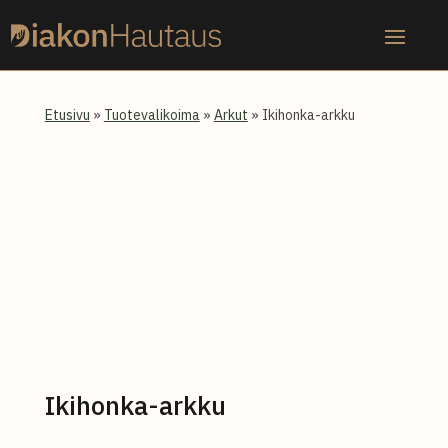
Skip
to
content
Etusivu
»
Tuotevalikoima
»
Arkut
» Ikihonka-arkku
Ikihonka-arkku