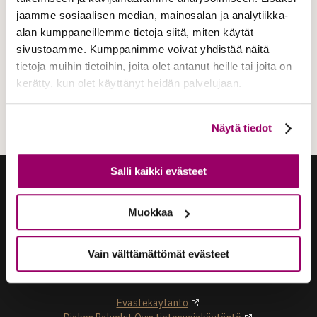
Valonsäde no 7V -
jaamme sosiaalisen median, mainosalan ja analytiikka-
arkku
alan kumppaneillemme tietoja siitä, miten käytät
sivustoamme. Kumppanimme voivat yhdistää näitä
tietoja muihin tietoihin, joita olet antanut heille tai joita on
kerätty, kun olet käyttänyt heidän palvelujaan.
Näytä tiedot
Salli kaikki evästeet
Muokkaa
Vain välttämättömät evästeet
DiakonHautaus | Diakon Palvelut Oy
Länsi-Suomen Diakonialaitos
Evästekäytäntö