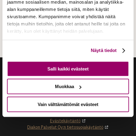
no 3 -arkku
jaamme sosiaalisen median, mainosalan ja analytiikka-
alan kumppaneillemme tietoja siitä, miten käytät
sivustoamme. Kumppanimme voivat yhdistää näitä
tietoja muihin tietoihin, joita olet antanut heille tai joita on
kerätty, kun olet käyttänyt heidän palvelujaan.
Näytä tiedot
Salli kaikki evästeet
Muokkaa
DiakonHautaus | Diakon Palvelut Oy
Vain välttämättömät evästeet
Länsi-Suomen Diakonialaitos
Evästekäytäntö
Diakon Palvelut Oy:n tietosuojakäytäntö