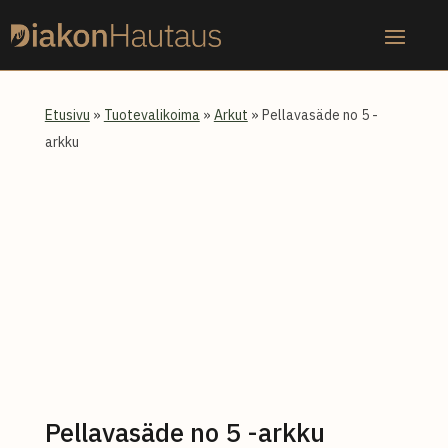
Skip
to
content
Etusivu
»
Tuotevalikoima
»
Arkut
» Pellavasäde no 5 -
arkku
Pellavasäde no 5 -arkku