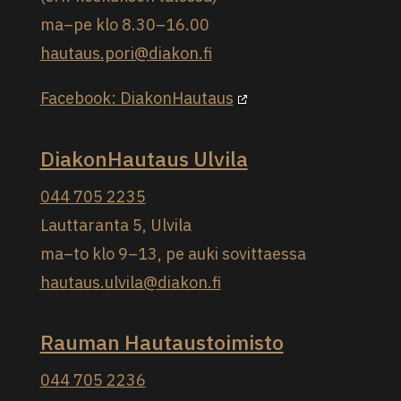
ma–pe klo 8.30–16.00
hautaus.pori@diakon.fi
Facebook: DiakonHautaus
DiakonHautaus Ulvila
044 705 2235
Lauttaranta 5, Ulvila
ma–to klo 9–13, pe auki sovittaessa
hautaus.ulvila@diakon.fi
Rauman Hautaustoimisto
044 705 2236