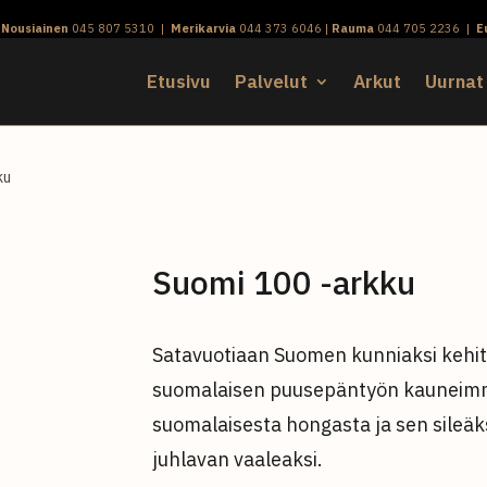
|
Nousiainen
045 807 5310
|
Merikarvia
044 373 6046
|
Rauma
044 705 2236
|
E
Etusivu
Palvelut
Arkut
Uurnat
ku
Suomi 100 -arkku
Satavuotiaan Suomen kunniaksi kehite
suomalaisen puusepäntyön kauneimmil
suomalaisesta hongasta ja sen sileäksi
juhlavan vaaleaksi.