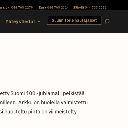
urajoki
044 705 2279
|
Eura
044 705 2314
|
Säkylä
044 705 2032
Suunnittele hautajaiset
Yhteystiedot
tty Suomi 100 -juhlamalli pelkistää
leen. Arkku on huolella valmistettu
 huoliteltu pinta on viiimeistelty