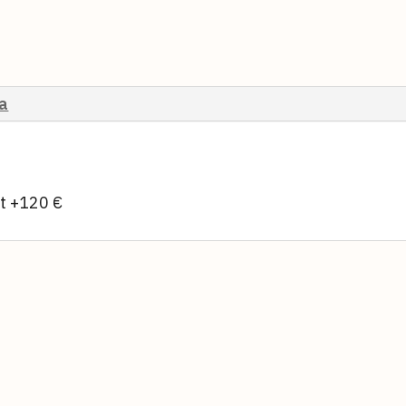
ja
t +120 €