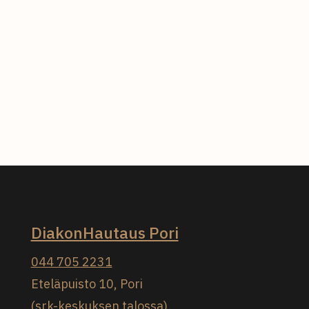
DiakonHautaus Pori
044 705 2231
Eteläpuisto 10, Pori
(srk-keskuksen talossa)