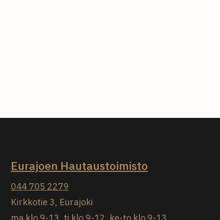
Eurajoen Hautaustoimisto
044 705 2279
Kirkkotie 3, Eurajoki
ma klo 9-13, ti klo 9-12, ke-to klo 9-13