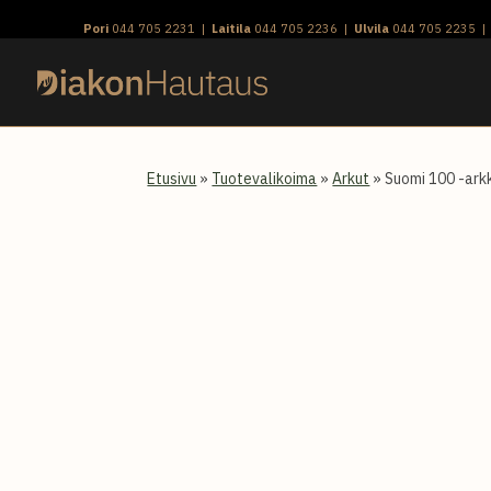
Skip
Pori
044 705 2231
|
Laitila
044 705 2236
|
Ulvila
044 705 2235
to
content
Etusivu
»
Tuotevalikoima
»
Arkut
» Suomi 100 -ark