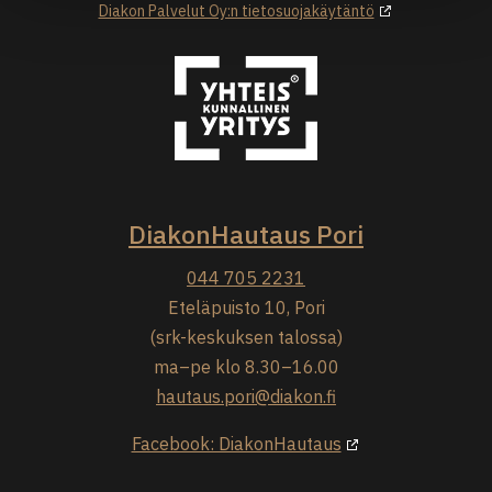
Diakon Palvelut Oy:n tietosuojakäytäntö
DiakonHautaus Pori
044 705 2231
Eteläpuisto 10, Pori
(srk-keskuksen talossa)
ma–pe klo 8.30–16.00
hautaus.pori@diakon.fi
Facebook: DiakonHautaus