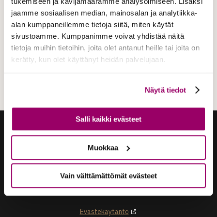
tukemiseen ja kävijämäärämme analysoimiseen. Lisäksi
Pellavanauha vaalea
jaamme sosiaalisen median, mainosalan ja analytiikka-
no 3 -arkku
alan kumppaneillemme tietoja siitä, miten käytät
sivustoamme. Kumppanimme voivat yhdistää näitä
tietoja muihin tietoihin, joita olet antanut heille tai joita on
kerätty, kun olet käyttänyt heidän palvelujaan.
Näytä tiedot
Salli kaikki evästeet
Muokkaa
Vain välttämättömät evästeet
DiakonHautaus | Diakon Palvelut Oy
Länsi-Suomen Diakonialaitos
Evästekäytäntö