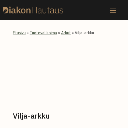
Skip
to
content
Etusivu
»
Tuotevalikoima
»
Arkut
» Vilja-arkku
Vilja-arkku