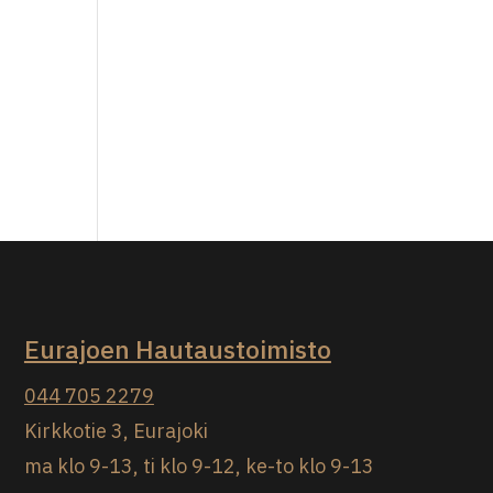
Eurajoen Hautaustoimisto
044 705 2279
Kirkkotie 3, Eurajoki
ma klo 9-13, ti klo 9-12, ke-to klo 9-13