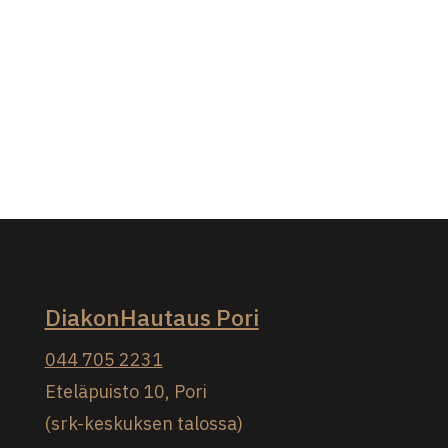
DiakonHautaus Pori
044 705 2231
Eteläpuisto 10, Pori
(srk-keskuksen talossa)