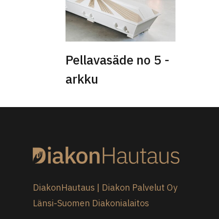
Pellavasäde no 5 -
arkku
DiakonHautaus | Diakon Palvelut Oy
Länsi-Suomen Diakonialaitos