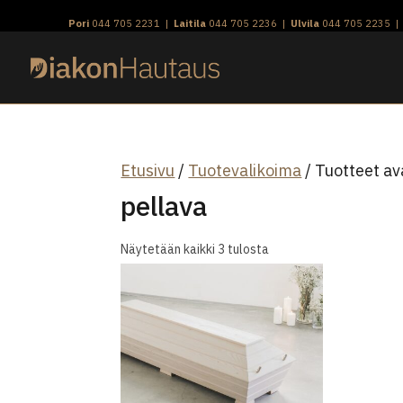
Skip
Pori
044 705 2231
|
Laitila
044 705 2236
|
Ulvila
044 705 2235
to
content
Etusivu
/
Tuotevalikoima
/ Tuotteet av
pellava
Näytetään kaikki 3 tulosta