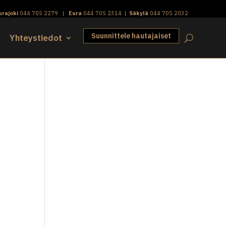
urajoki
044 705 2279
|
Eura
044 705 2314
|
Säkylä
044 705 2032
Suunnittele hautajaiset
Yhteystiedot