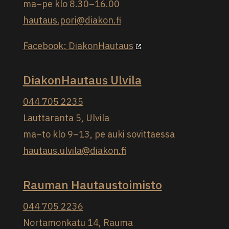
ma–pe klo 8.30–16.00
hautaus.pori@diakon.fi
Facebook: DiakonHautaus
DiakonHautaus Ulvila
044 705 2235
Lauttaranta 5, Ulvila
ma–to klo 9–13, pe auki sovittaessa
hautaus.ulvila@diakon.fi
Rauman Hautaustoimisto
044 705 2236
Nortamonkatu 14, Rauma