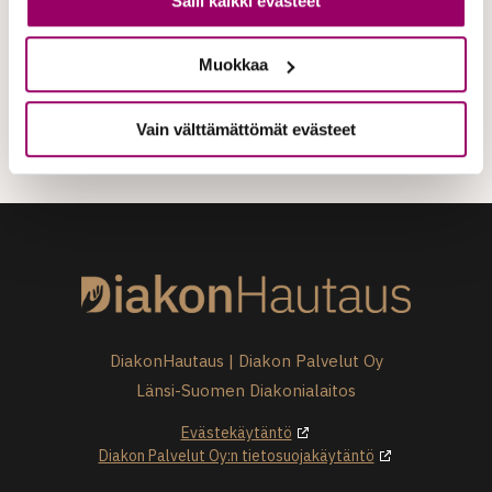
Salli kaikki evästeet
Muokkaa
Vain välttämättömät evästeet
DiakonHautaus | Diakon Palvelut Oy
Länsi-Suomen Diakonialaitos
Evästekäytäntö
Diakon Palvelut Oy:n tietosuojakäytäntö