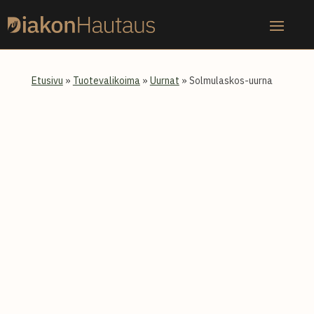
Skip
to
content
Etusivu
»
Tuotevalikoima
»
Uurnat
» Solmulaskos-uurna